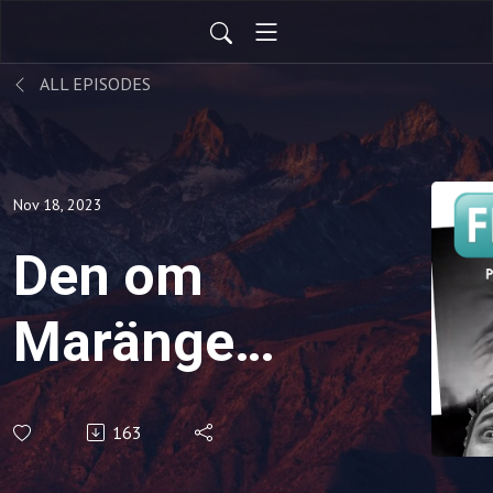
ALL EPISODES
Nov 18, 2023
Den om
Marängens
resa, men
163
mest om